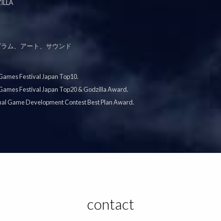
ILLA
グラム、アート、サウンド
 Games Festival Japan Top10.
 Games Festival Japan Top20 & Godzilla Award.
onal Game Development Contest Best Plan Award.
contact